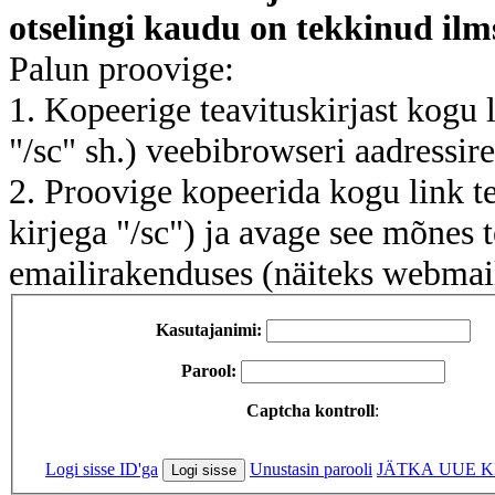
otselingi kaudu on tekkinud ilm
Palun proovige:
1. Kopeerige teavituskirjast kogu 
"/sc" sh.) veebibrowseri aadressir
2. Proovige kopeerida kogu link te
kirjega "/sc") ja avage see mõnes 
emailirakenduses (näiteks webmail
Kasutajanimi:
Parool:
Captcha kontroll
:
Logi sisse ID'ga
Unustasin parooli
JÄTKA UUE K